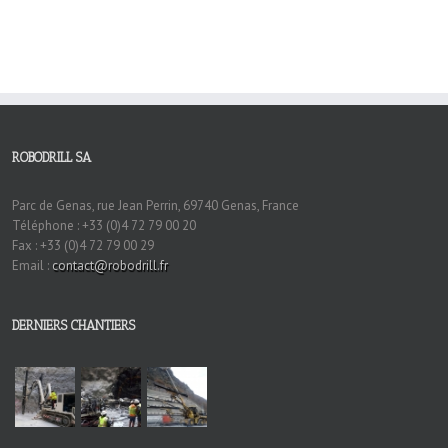
ROBODRILL SA
Parc de Genas, rue Jean Perrin, 69740 Genas, France
Téléphone : +33 (0)4 72 79 00 20
Fax : +33 (0)4 72 79 00 29
Email :
contact@robodrill.fr
DERNIERS CHANTIERS