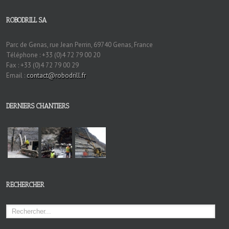
ROBODRILL SA
Parc de Genas, rue Jean Perrin, 69740 Genas, France
Téléphone : +33 (0)4 72 79 00 20
Fax : +33 (0)4 72 79 00 29
Email :
contact@robodrill.fr
DERNIERS CHANTIERS
RECHERCHER