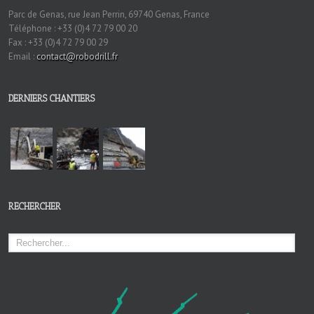
Parc de Genas, rue Jean Perrin, 69740 Genas, France
Téléphone : +33 (0)4 72 79 00 20
Fax : +33 (0)4 72 79 00 29
Email :
contact@robodrill.fr
DERNIERS CHANTIERS
RECHERCHER