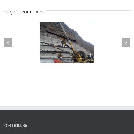
Projets connexes
Next
revious
Tunnel de Visp
Tunnel autoroutier du Brener
ROBODRILL SA